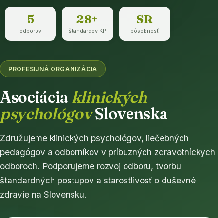
5
28+
SR
odborov
štandardov KP
pôsobnosť
PROFESIJNÁ ORGANIZÁCIA
Asociácia
klinických
psychológov
Slovenska
Združujeme klinických psychológov, liečebných
pedagógov a odborníkov v príbuzných zdravotníckych
odboroch. Podporujeme rozvoj odboru, tvorbu
štandardných postupov a starostlivosť o duševné
zdravie na Slovensku.